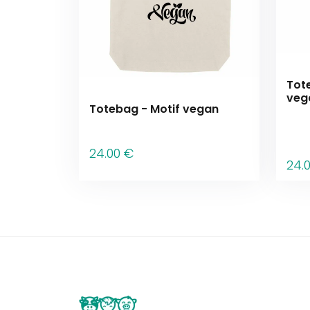
Tot
veg
Totebag - Motif vegan
24
.00
€
24
.