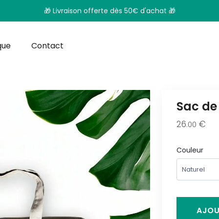
🎁 Livraison offerte dès 50€ d'achat 🎁
que
Contact
Sac de
26
€
.00
Couleur
AJOU