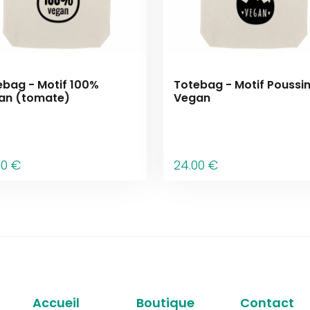
ebag - Motif 100%
Totebag - Motif Poussi
an (tomate)
Vegan
00
€
24
.00
€
Accueil
Boutique
Contact